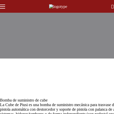
Bomba de suministro de cube
La Cube de Piusi es una bomba de suministro mecánica para trasvase d
pistola automática con destorcedor y soporte de pistola con palanca de 
cisternas, bidones/tambores o de forma independiente (con pedestal opc